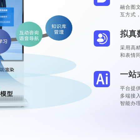
融合图
互方式
拟真
采用高
和表情
一站
平台提供
多端接
智能办