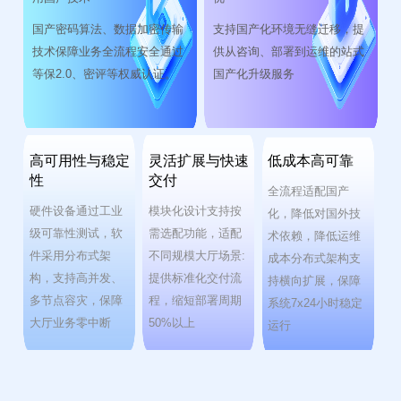
国产密码算法、数据加密传输
支持国产化环境无缝迁移，提
技术保障业务全流程安全通过
供从咨询、部署到运维的站式
等保2.0、密评等权威认证。
国产化升级服务
高可用性与稳定
灵活扩展与快速
低成本高可靠
性
交付
全流程适配国产
硬件设备通过工业
模块化设计支持按
化，降低对国外技
级可靠性测试，软
需选配功能，适配
术依赖，降低运维
件采用分布式架
不同规模大厅场景:
成本分布式架构支
构，支持高并发、
提供标准化交付流
持横向扩展，保障
多节点容灾，保障
程，缩短部署周期
系统7x24小时稳定
大厅业务零中断
50%以上
运行