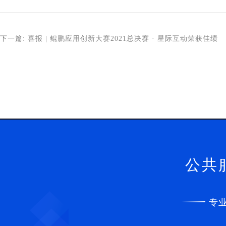
下一篇: 喜报 | 鲲鹏应用创新大赛2021总决赛 · 星际互动荣获佳绩
公共
专